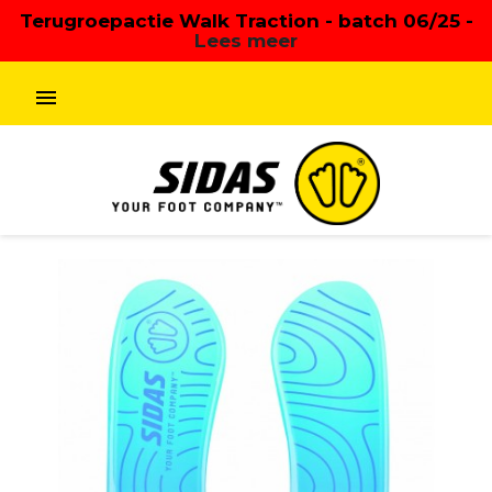
Terugroepactie Walk Traction - batch 06/25 -
Lees meer
